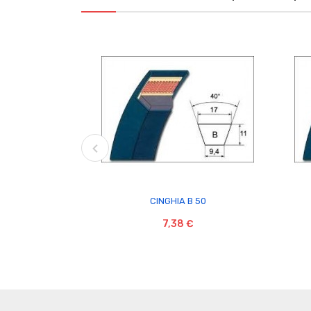

CINGHIA B 50
7,38 €