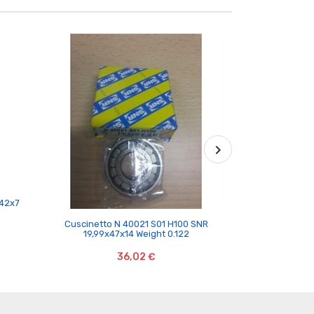
x42x7
CI

Cuscinetto N 40021 S01 H100 SNR
19,99x47x14 Weight 0.122
36,02 €