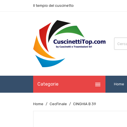
Il tempio del cuscinetto

Categorie
Home
Home
CecFinale
CINGHIA B 39