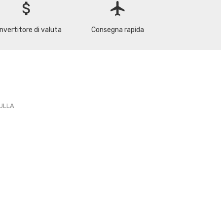
attach_money
flight
nvertitore di valuta
Consegna rapida
PULLA