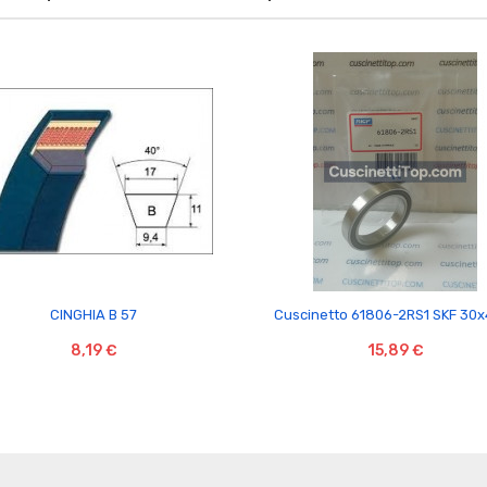


CINGHIA B 57
Cuscinetto 61806-2RS1 SKF 30
8,19 €
15,89 €