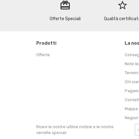
redeem
star_border
Offerte Speciali
Qualità certificat
Prodotti
La no
Offerte
Conse
Note le
Termini
Chi si
Pagame
Contat
Mappa d
Negozi
Ricevi le nostre ultime notizie e le nostre
vendite speciali