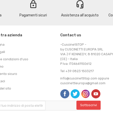
lock
headset_mic
a
Pagamenti sicuri
Assistenza all'acquisto
Co
stra azienda
Contact us
gna
-CuscinettiTOP -
by CUSCINETTI EUROPA SRL
gali
VIA J F KENNEDY, 8 81020 CASA
(CE) - Italia
 e condizioni d'uso
P.Iva: IT04641150612
amo
Tel +39 0823 1503217
nto sicuro
info@cuscinettitop.com oppure
taci
cuscinettieuropa@gmail.com
el sito