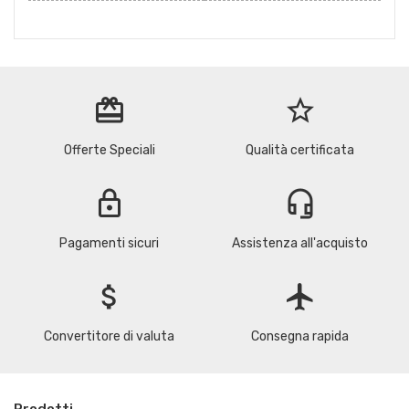
redeem
star_border
Offerte Speciali
Qualità certificata
lock
headset_mic
Pagamenti sicuri
Assistenza all'acquisto
attach_money
flight
Convertitore di valuta
Consegna rapida
Prodotti