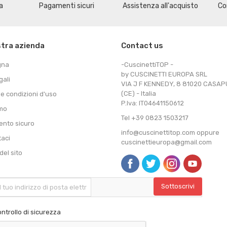
a
Pagamenti sicuri
Assistenza all'acquisto
Co
stra azienda
Contact us
gna
-CuscinettiTOP -
by CUSCINETTI EUROPA SRL
gali
VIA J F KENNEDY, 8 81020 CASA
(CE) - Italia
 e condizioni d'uso
P.Iva: IT04641150612
amo
Tel +39 0823 1503217
nto sicuro
info@cuscinettitop.com oppure
taci
cuscinettieuropa@gmail.com
el sito
ntrollo di sicurezza