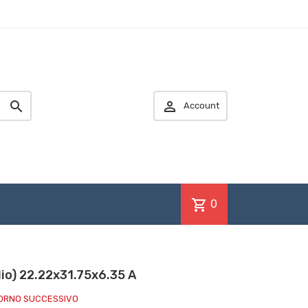


Account
shopping_cart
0
lio) 22.22x31.75x6.35 A
IORNO SUCCESSIVO