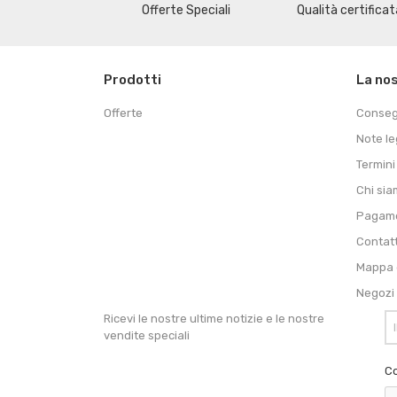
Offerte Speciali
Qualità certificat
Prodotti
La no
Offerte
Conse
Note le
Termini
Chi si
Pagame
Contat
Mappa d
Negozi
Ricevi le nostre ultime notizie e le nostre
vendite speciali
Co