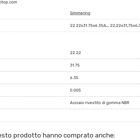
titop.com
Simmering
22.22x31.75x6.35A,,, 22,22x31,75x6,
22.22
31.75
6.35
0.005
Acciaio rivestito di gomma NBR
uesto prodotto hanno comprato anche: