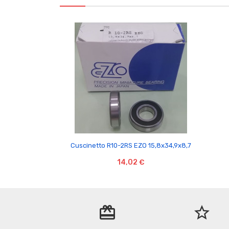

Cuscinetto R10-2RS EZO 15,8x34,9x8,7
14,02 €
redeem
star_border