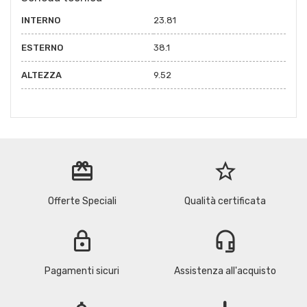
INTERNO
23.81
ESTERNO
38.1
ALTEZZA
9.52
redeem
star_border
Offerte Speciali
Qualità certificata
lock
headset_mic
Pagamenti sicuri
Assistenza all'acquisto