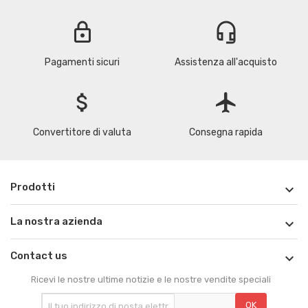
lock
headset_mic
Pagamenti sicuri
Assistenza all'acquisto
attach_money
flight
Convertitore di valuta
Consegna rapida
Prodotti

La nostra azienda

Contact us

Ricevi le nostre ultime notizie e le nostre vendite speciali