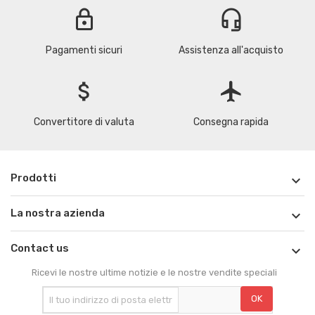
lock
headset_mic
Pagamenti sicuri
Assistenza all'acquisto
attach_money
flight
Convertitore di valuta
Consegna rapida
Prodotti

La nostra azienda

Contact us

Ricevi le nostre ultime notizie e le nostre vendite speciali