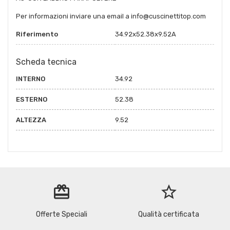
Per informazioni inviare una email a info@cuscinettitop.com
Riferimento
34.92x52.38x9.52A
Scheda tecnica
INTERNO
34.92
ESTERNO
52.38
ALTEZZA
9.52
redeem
star_border
Offerte Speciali
Qualità certificata