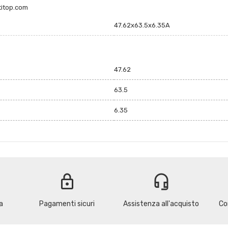
titop.com
47.62x63.5x6.35A
47.62
63.5
6.35
lock
headset_mic
a
Pagamenti sicuri
Assistenza all'acquisto
Co