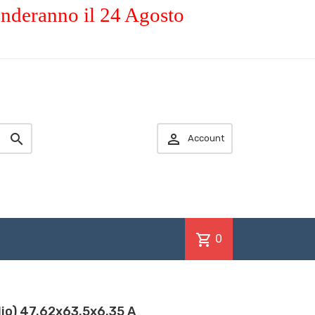
enderanno il 24 Agosto


Account
shopping_cart
0
lio) 47.62x63.5x6.35 A