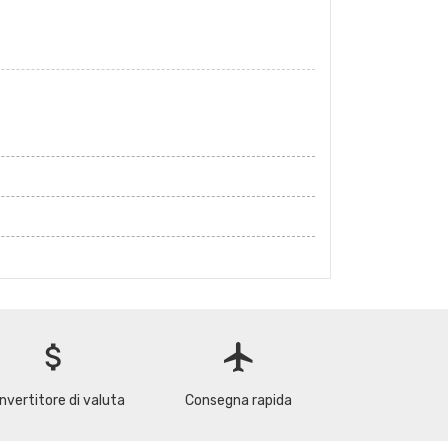
attach_money
flight
nvertitore di valuta
Consegna rapida