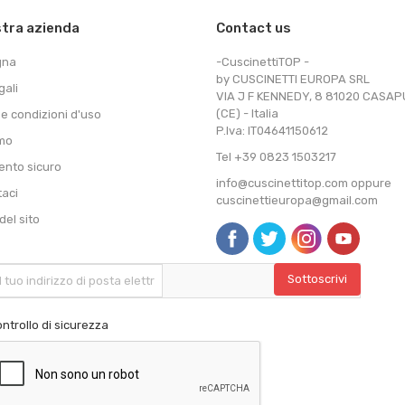
stra azienda
Contact us
gna
-CuscinettiTOP -
by CUSCINETTI EUROPA SRL
gali
VIA J F KENNEDY, 8 81020 CASA
(CE) - Italia
 e condizioni d'uso
P.Iva: IT04641150612
amo
Tel +39 0823 1503217
nto sicuro
info@cuscinettitop.com oppure
taci
cuscinettieuropa@gmail.com
el sito
ntrollo di sicurezza