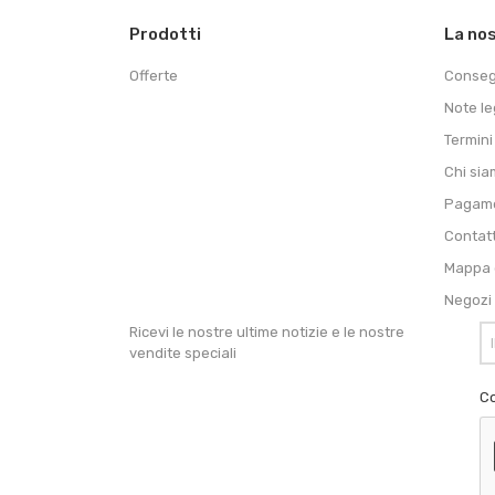
Prodotti
La no
Offerte
Conse
Note le
Termini
Chi si
Pagame
Contat
Mappa d
Negozi
Ricevi le nostre ultime notizie e le nostre
vendite speciali
Co