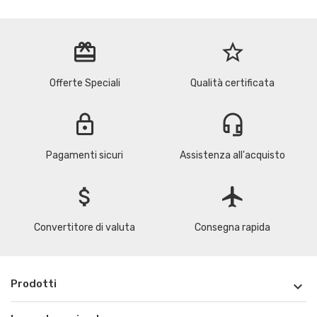
redeem
star_border
Offerte Speciali
Qualità certificata
lock
headset_mic
Pagamenti sicuri
Assistenza all'acquisto
attach_money
flight
Convertitore di valuta
Consegna rapida
Prodotti
