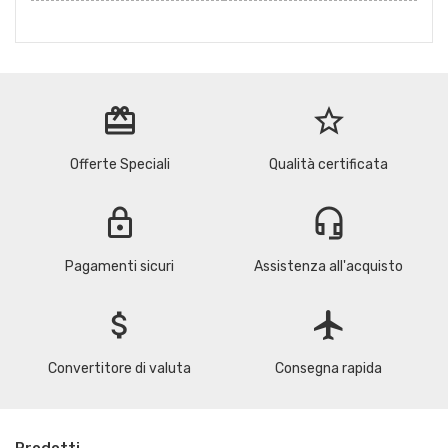
redeem
star_border
Offerte Speciali
Qualità certificata
lock
headset_mic
Pagamenti sicuri
Assistenza all'acquisto
attach_money
flight
Convertitore di valuta
Consegna rapida
Prodotti