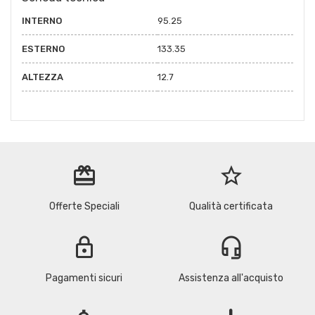
INTERNO
95.25
ESTERNO
133.35
ALTEZZA
12.7
redeem
star_border
Offerte Speciali
Qualità certificata
lock
headset_mic
Pagamenti sicuri
Assistenza all'acquisto