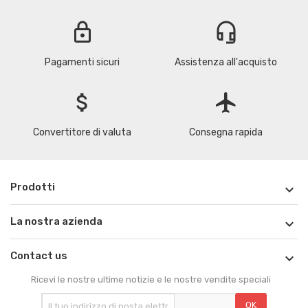
lock
headset_mic
Pagamenti sicuri
Assistenza all'acquisto
attach_money
flight
Convertitore di valuta
Consegna rapida
Prodotti

La nostra azienda

Contact us

Ricevi le nostre ultime notizie e le nostre vendite speciali