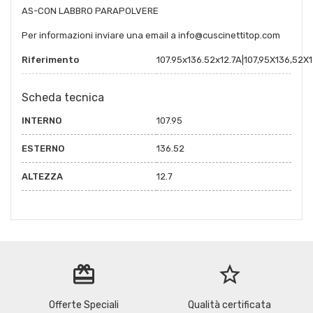
AS-CON LABBRO PARAPOLVERE
Per informazioni inviare una email a info@cuscinettitop.com
Riferimento
107.95x136.52x12.7A|107,95X136,52X1
Scheda tecnica
INTERNO
107.95
ESTERNO
136.52
ALTEZZA
12.7
redeem
star_border
Offerte Speciali
Qualità certificata