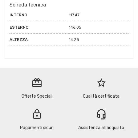
Scheda tecnica
INTERNO
117.47
ESTERNO
146.05
ALTEZZA
14.28
redeem
star_border
Offerte Speciali
Qualità certificata
lock
headset_mic
Pagamenti sicuri
Assistenza all'acquisto