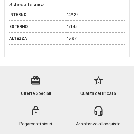
Scheda tecnica
INTERNO
149.22
ESTERNO
171.45
ALTEZZA
15.87
redeem
star_border
Offerte Speciali
Qualità certificata
lock
headset_mic
Pagamenti sicuri
Assistenza all'acquisto