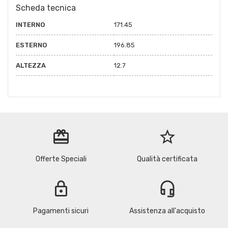
Scheda tecnica
INTERNO
171.45
ESTERNO
196.85
ALTEZZA
12.7
redeem
star_border
Offerte Speciali
Qualità certificata
lock
headset_mic
Pagamenti sicuri
Assistenza all'acquisto