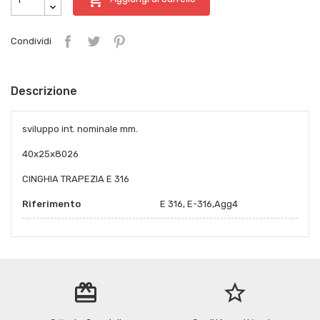
Condividi
Descrizione
sviluppo int. nominale mm.
40x25x8026
CINGHIA TRAPEZIA E 316
Riferimento
E 316, E-316,Agg4
redeem
star_border