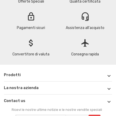
Offerte Speciali
Qualità certificata
lock
headset_mic
Pagamenti sicuri
Assistenza all'acquisto
attach_money
flight
Convertitore di valuta
Consegna rapida
Prodotti

La nostra azienda

Contact us

Ricevi le nostre ultime notizie e le nostre vendite speciali