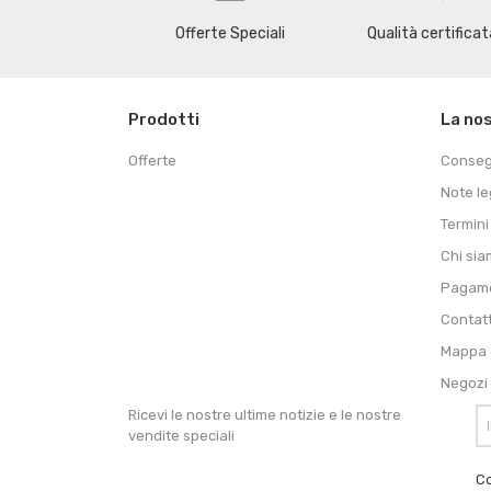
Offerte Speciali
Qualità certificat
Prodotti
La no
Offerte
Conse
Note le
Termini
Chi si
Pagame
Contat
Mappa d
Negozi
Ricevi le nostre ultime notizie e le nostre
vendite speciali
Co