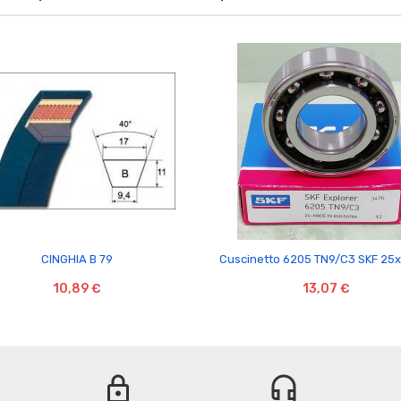


CINGHIA B 79
Cuscinetto 6205 TN9/C3 SKF 25
10,89 €
13,07 €
lock
headset_mic