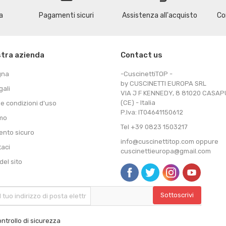
a
Pagamenti sicuri
Assistenza all'acquisto
Co
stra azienda
Contact us
gna
-CuscinettiTOP -
by CUSCINETTI EUROPA SRL
gali
VIA J F KENNEDY, 8 81020 CASA
(CE) - Italia
 e condizioni d'uso
P.Iva: IT04641150612
amo
Tel +39 0823 1503217
nto sicuro
info@cuscinettitop.com oppure
taci
cuscinettieuropa@gmail.com
el sito
ntrollo di sicurezza