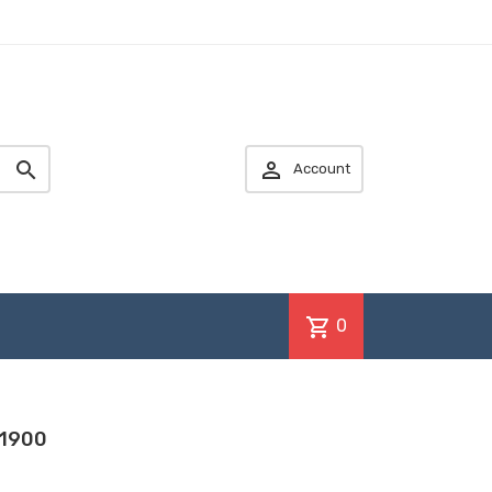


Account
shopping_cart
0
 1900