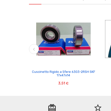

Cuscinetto Rigido a Sfere 6303-2RSH SKF
17x47x14
3,51 €
redeem
star_border