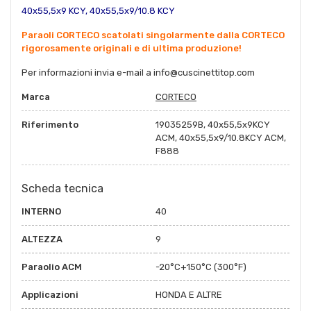
40x55,5x9 KCY, 40x55,5x9/10.8 KCY
Paraoli CORTECO scatolati singolarmente dalla CORTECO
rigorosamente originali e di ultima produzione!
Per informazioni invia e-mail a
info@cuscinettitop.co
m
Marca
CORTECO
Riferimento
19035259B, 40x55,5x9KCY
ACM, 40x55,5x9/10.8KCY ACM,
F888
Scheda tecnica
INTERNO
40
ALTEZZA
9
Paraolio ACM
-20°C+150°C (300°F)
Applicazioni
HONDA E ALTRE