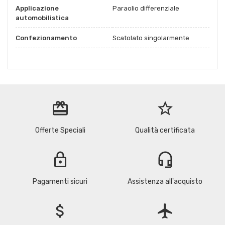
Applicazione
Paraolio differenziale
automobilistica
Confezionamento
Scatolato singolarmente
redeem
star_border
Offerte Speciali
Qualità certificata
lock
headset_mic
Pagamenti sicuri
Assistenza all'acquisto
attach_money
flight