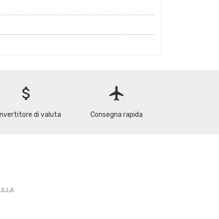
attach_money
flight
nvertitore di valuta
Consegna rapida
PULLA