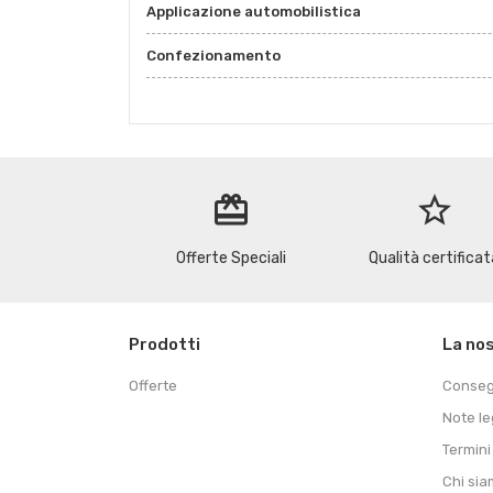
Applicazione automobilistica
Confezionamento
redeem
star_border
Offerte Speciali
Qualità certificat
Prodotti
La no
Offerte
Conse
Note le
Termini
Chi si