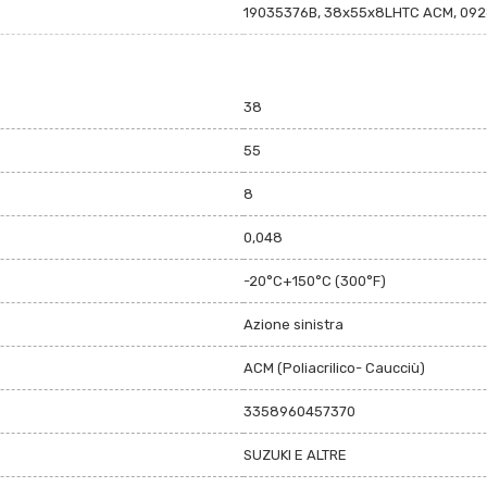
19035376B, 38x55x8LHTC ACM, 092
38
55
8
0,048
-20°C+150°C (300°F)
Azione sinistra
ACM (Poliacrilico- Caucciù)
3358960457370
SUZUKI E ALTRE