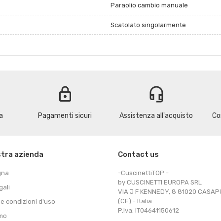
Paraolio cambio manuale
Scatolato singolarmente
lock
headset_mic
a
Pagamenti sicuri
Assistenza all'acquisto
Co
stra azienda
Contact us
gna
-CuscinettiTOP -
by CUSCINETTI EUROPA SRL
gali
VIA J F KENNEDY, 8 81020 CASA
(CE) - Italia
 e condizioni d'uso
P.Iva: IT04641150612
amo