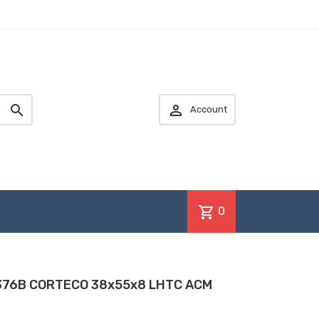


Account
shopping_cart
0
5376B CORTECO 38x55x8 LHTC ACM