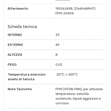
Riferimento
19036249B, 33x49x8RHTC
FPM, G949A
Scheda tecnica
INTERNO
33
ESTERNO
49
ALTEZZA
8
PESO
0,02
Temperatura esercizio
-20°C + 200°C
anello di tenuta
Note Tecniche
FPM (VITON-FKM), per altissime
temperature, velocità
sostenute, liquidi aggressivi o
corrosivi.