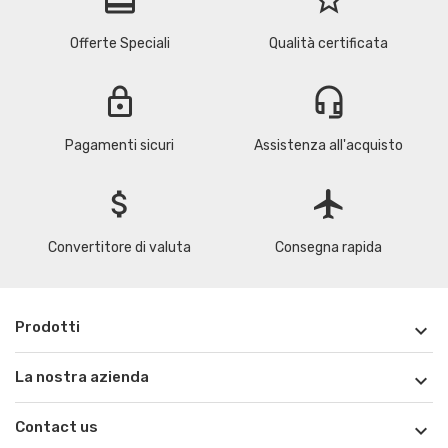
Offerte Speciali
Qualità certificata
lock
headset_mic
Pagamenti sicuri
Assistenza all'acquisto
attach_money
flight
Convertitore di valuta
Consegna rapida
Prodotti

La nostra azienda

Contact us
