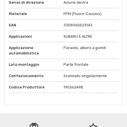
Senso di direzione
Azione destra
Materiale
FPM (Fluoro-Caucciù)
EAN
3358960523143
Applicazioni
SUBARU E ALTRE
Applicazione
Paraolio, albero a gomiti
automobilistica
Lato montaggio
Parte frontale
Confezionamento
Scatolato singolarmente
Codice Produttore
19036249B
redeem
star_border