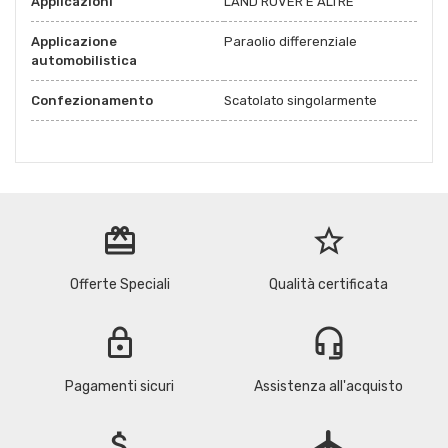
Applicazioni
LAND ROVER E ALTRE
Applicazione
Paraolio differenziale
automobilistica
Confezionamento
Scatolato singolarmente
redeem
star_border
Offerte Speciali
Qualità certificata
lock
headset_mic
Pagamenti sicuri
Assistenza all'acquisto
attach_money
flight