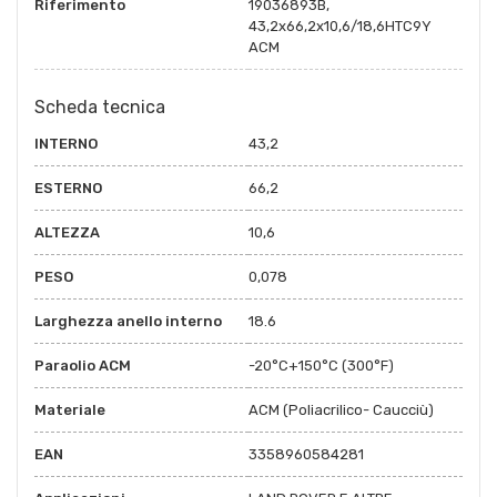
Riferimento
19036893B,
43,2x66,2x10,6/18,6HTC9Y
ACM
Scheda tecnica
INTERNO
43,2
ESTERNO
66,2
ALTEZZA
10,6
PESO
0,078
Larghezza anello interno
18.6
Paraolio ACM
-20°C+150°C (300°F)
Materiale
ACM (Poliacrilico- Caucciù)
EAN
3358960584281