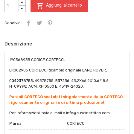

Aggiungi al carrello
Condividi
Descrizione
19036893B CODICE CORTECO,
LR002905 CORTECO Ricambio originale LAND ROVER,
0049378755,
49378755,
B37236,
43,2X66,2X10,6/18,6
HTC9YWD ACM, XH 0500 E, 43119-24020,
Paraoli CORTECO scatolati singolarmente dalla CORTECO
rigorosamente originali e di ultima produzione!
Per informazioni invia e-mail a
info@cuscinettitop.co
m
Marca
CORTECO