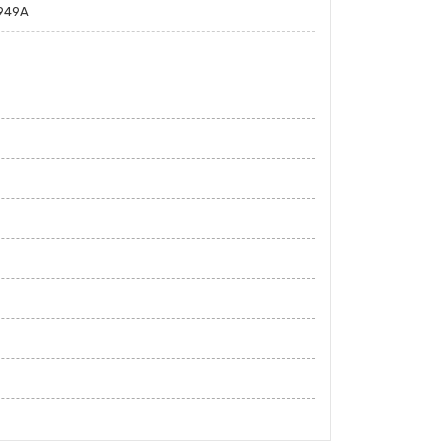
G949A