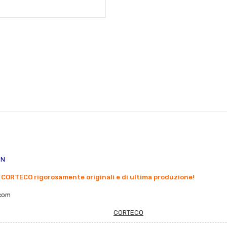
EN
 CORTECO rigorosamente originali e di ultima produzione!
co
m
CORTECO