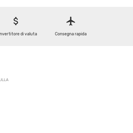
attach_money
flight
nvertitore di valuta
Consegna rapida
PULLA