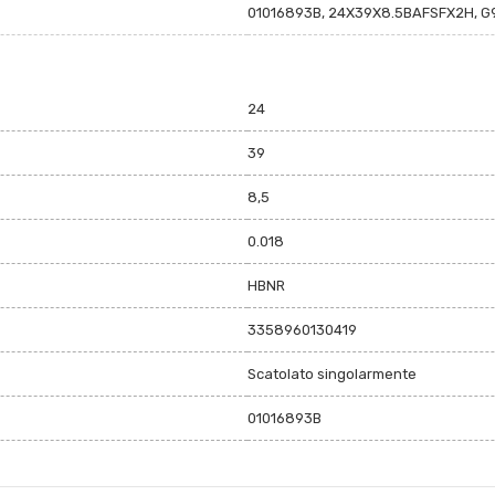
01016893B, 24X39X8.5BAFSFX2H, 
24
39
8,5
0.018
HBNR
3358960130419
Scatolato singolarmente
01016893B