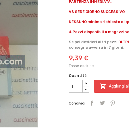
PARTENZA IMMEDIATA.
VS SEDE GIORNO SUCCESSIVO
NESSUNO minimo richiesto di qu
4 Pezzi disponibili a magazzino
Se poi desideri altri pezzi
OLTR
consegna avverrà in 7 giorni.
9,39 €
Tasse escluse
Quantità

Aggiungi al
Condividi