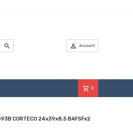


Account
shopping_cart
0
6893B CORTECO 24x39x8.5 BAFSFx2