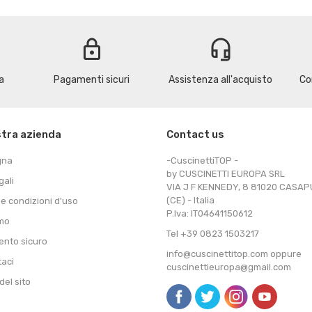
lock
headset_mic
a
Pagamenti sicuri
Assistenza all'acquisto
Co
stra azienda
Contact us
gna
-CuscinettiTOP -
by CUSCINETTI EUROPA SRL
gali
VIA J F KENNEDY, 8 81020 CASA
(CE) - Italia
 e condizioni d'uso
P.Iva: IT04641150612
amo
Tel +39 0823 1503217
nto sicuro
info@cuscinettitop.com oppure
taci
cuscinettieuropa@gmail.com
el sito