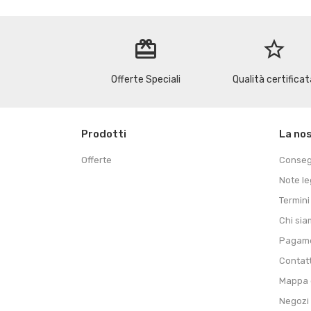
redeem
star_border
Offerte Speciali
Qualità certificat
Prodotti
La no
Offerte
Conse
Note le
Termini
Chi si
Pagame
Contat
Mappa d
Negozi