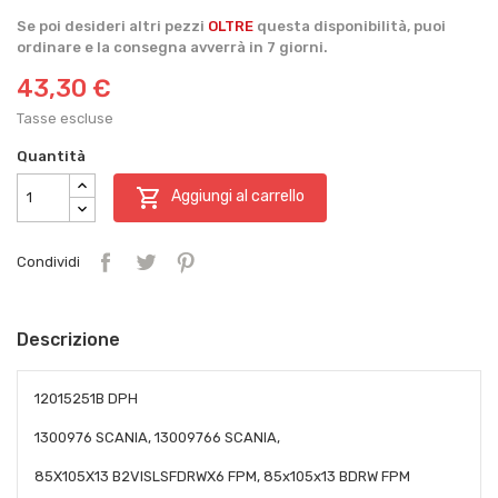
Se poi desideri altri pezzi
OLTRE
questa disponibilità, puoi
ordinare e la consegna avverrà in 7 giorni.
43,30 €
Tasse escluse
Quantità

Aggiungi al carrello
Condividi
Descrizione
12015251B DPH
1300976 SCANIA, 13009766 SCANIA,
85X105X13 B2VISLSFDRWX6 FPM, 85x105x13 BDRW FPM