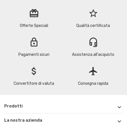
redeem
star_border
Offerte Speciali
Qualità certificata
lock
headset_mic
Pagamenti sicuri
Assistenza all'acquisto
attach_money
flight
Convertitore di valuta
Consegna rapida
Prodotti

La nostra azienda
