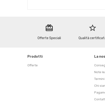
redeem
star_border
Offerte Speciali
Qualità certificat
Prodotti
La no
Offerte
Conse
Note le
Termini
Chi si
Pagame
Contat