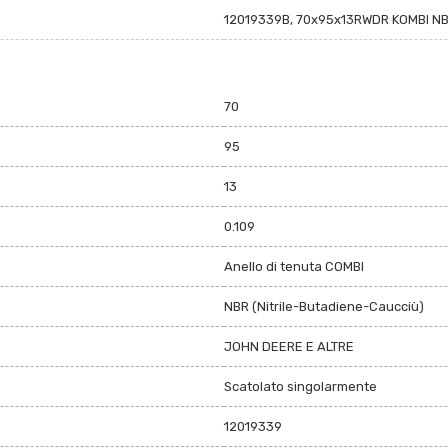
12019339B, 70x95x13RWDR KOMBI N
70
95
13
0.109
Anello di tenuta COMBI
NBR (Nitrile-Butadiene-Caucciù)
JOHN DEERE E ALTRE
Scatolato singolarmente
12019339