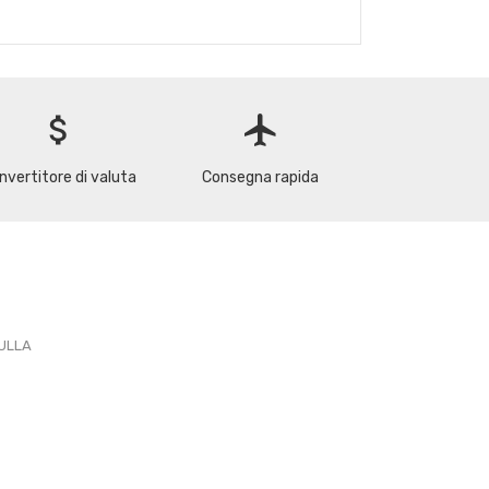
attach_money
flight
nvertitore di valuta
Consegna rapida
PULLA