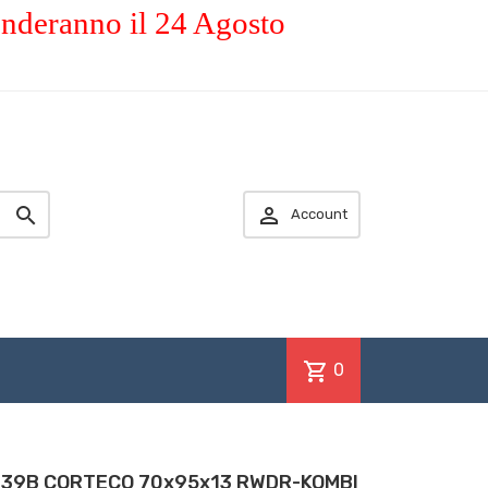
enderanno il 24 Agosto


Account
shopping_cart
0
19339B CORTECO 70x95x13 RWDR-KOMBI