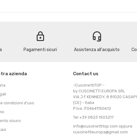
lock
headset_mic
a
Pagamenti sicuri
Assistenza all'acquisto
Co
stra azienda
Contact us
gna
-CuscinettiTOP -
by CUSCINETTI EUROPA SRL
gali
VIA J F KENNEDY, 8 81020 CASA
(CE) - Italia
 e condizioni d'uso
P.Iva: IT04641150612
amo
Tel +39 0823 1503217
nto sicuro
info@cuscinettitop.com oppure
taci
cuscinettieuropa@gmail.com