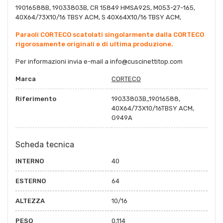
19016588B, 19033803B, CR 15849 HMSA92S, M053-27-165,
40X64/73X10/16 TBSY ACM, S 40X64X10/16 TBSY ACM,
Paraoli CORTECO scatolati singolarmente dalla CORTECO
rigorosamente originali e di ultima produzione.
Per informazioni invia e-mail a
info@cuscinettitop.co
m
Marca
CORTECO
Riferimento
19033803B,,19016588,
40X64/73X10/16TBSY ACM,
G949A
Scheda tecnica
INTERNO
40
ESTERNO
64
ALTEZZA
10/16
PESO
0,114