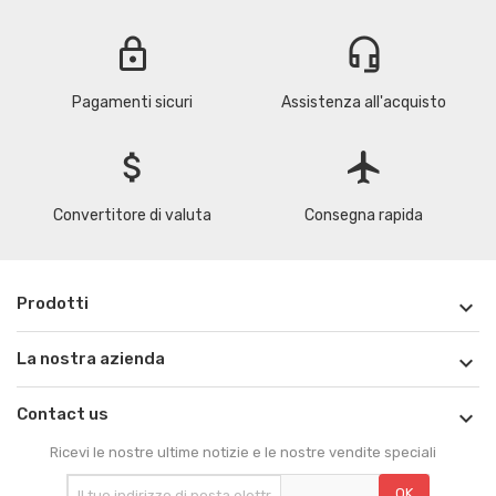
lock
headset_mic
Pagamenti sicuri
Assistenza all'acquisto
attach_money
flight
Convertitore di valuta
Consegna rapida
Prodotti

La nostra azienda

Contact us

Ricevi le nostre ultime notizie e le nostre vendite speciali