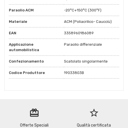
Paraolio ACM
-20°C+150°C (300°F)
Materiale
ACM (Poliacrilico- Caucciù)
EAN
3358960186089
Applicazione
Paraolio differenziale
automobilistica
Confezionamento
Scatolato singolarmente
Codice Produttore
19033803B
redeem
star_border
Offerte Speciali
Qualità certificata