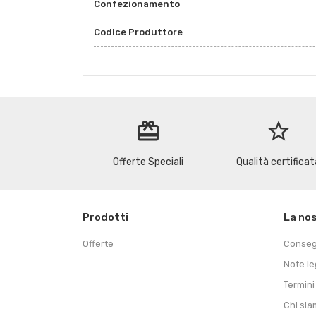
Confezionamento
Codice Produttore
redeem
star_border
Offerte Speciali
Qualità certificat
Prodotti
La no
Offerte
Conse
Note le
Termini
Chi si