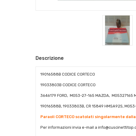
Descrizione
19016588B CODICE CORTECO
19033803B CODICE CORTECO
3646179 FORD, M053-27-165 MAZDA, M05327165 
19016588B, 19033803B, CR 15849 HMSA92S, M053-
Paraoli CORTECO scatolati singolarmente dalla
Per informazioni invia e-mail a
info@cuscinettitop.