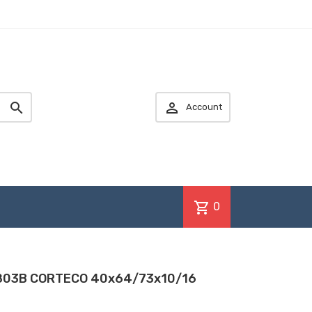


Account
shopping_cart
0
33803B CORTECO 40x64/73x10/16