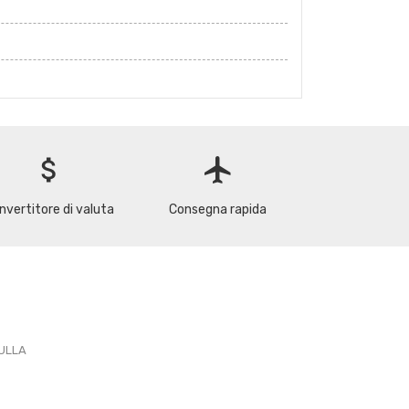
attach_money
flight
nvertitore di valuta
Consegna rapida
PULLA