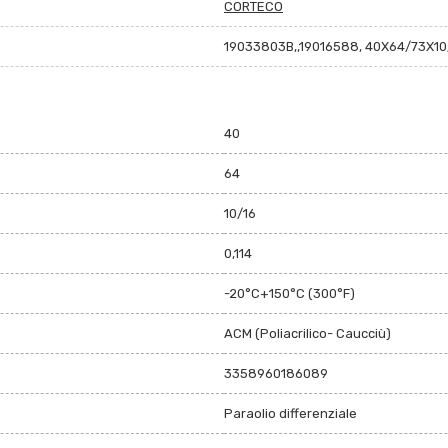
CORTECO
19033803B,,19016588, 40X64/73X1
40
64
10/16
0,114
-20°C+150°C (300°F)
ACM (Poliacrilico- Caucciù)
3358960186089
Paraolio differenziale