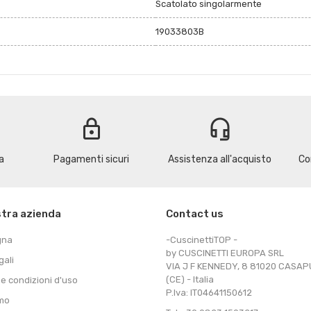
Scatolato singolarmente
19033803B
lock
headset_mic
a
Pagamenti sicuri
Assistenza all'acquisto
Co
stra azienda
Contact us
gna
-CuscinettiTOP -
by CUSCINETTI EUROPA SRL
gali
VIA J F KENNEDY, 8 81020 CASA
(CE) - Italia
 e condizioni d'uso
P.Iva: IT04641150612
amo