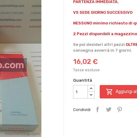
PARTENZA IMMEDIATA.
VS SEDE GIORNO SUCCESSIVO
NESSUNO minimo richiesto di qu
2 Pezzi disponibili a magazzino
Se poi desideri altri pezzi
OLTR
consegna avverrà in 7 giorni.
16,02 €
Tasse escluse
Quantità

Aggiungi al
Condividi