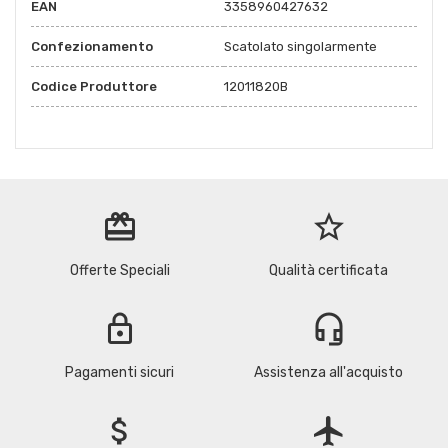
EAN
3358960427632
Confezionamento
Scatolato singolarmente
Codice Produttore
12011820B
redeem
star_border
Offerte Speciali
Qualità certificata
lock
headset_mic
Pagamenti sicuri
Assistenza all'acquisto
attach_money
flight