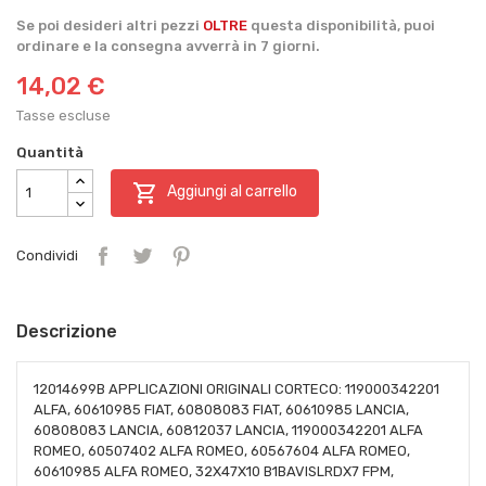
Se poi desideri altri pezzi
OLTRE
questa disponibilità, puoi
ordinare e la consegna avverrà in 7 giorni.
14,02 €
Tasse escluse
Quantità

Aggiungi al carrello
Condividi
Descrizione
12014699B APPLICAZIONI ORIGINALI CORTECO: 119000342201
ALFA, 60610985 FIAT, 60808083 FIAT, 60610985 LANCIA,
60808083 LANCIA, 60812037 LANCIA, 119000342201 ALFA
ROMEO, 60507402 ALFA ROMEO, 60567604 ALFA ROMEO,
60610985 ALFA ROMEO, 32X47X10 B1BAVISLRDX7 FPM,