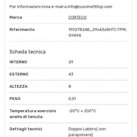
Per informazioni invia e-mail a
info@cuscinettitop.com
Marca
CORTECO
Riferimento
19027824B,,,29x43x8HTC FPM,
G949A
Scheda tecnica
INTERNO
29
ESTERNO
43
ALTEZZA
8
PESO
0,01
Temperatura esercizio
-20°C + 200°C
anello di tenuta
Dettagli tecnici
Doppio Labbro( con
parapolvere)