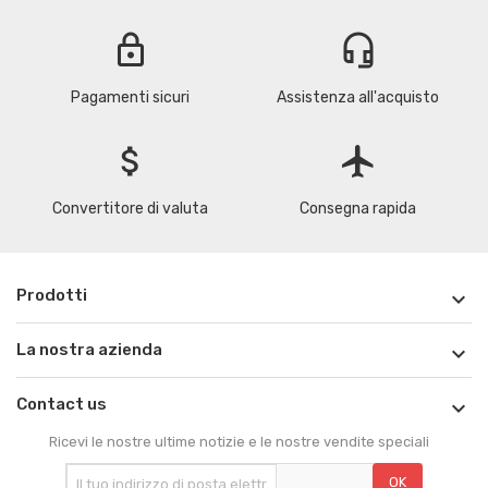
lock
headset_mic
Pagamenti sicuri
Assistenza all'acquisto
attach_money
flight
Convertitore di valuta
Consegna rapida
Prodotti

La nostra azienda

Contact us

Ricevi le nostre ultime notizie e le nostre vendite speciali