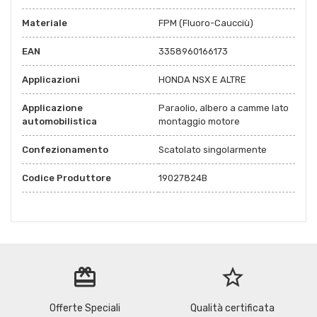
Materiale
FPM (Fluoro-Caucciù)
EAN
3358960166173
Applicazioni
HONDA NSX E ALTRE
Applicazione
Paraolio, albero a camme lato
automobilistica
montaggio motore
Confezionamento
Scatolato singolarmente
Codice Produttore
19027824B
redeem
star_border
Offerte Speciali
Qualità certificata