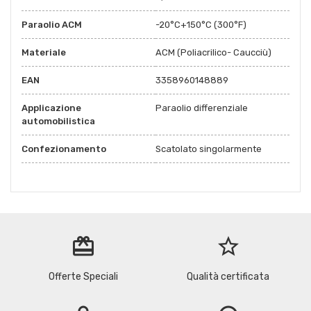
Paraolio ACM
-20°C+150°C (300°F)
Materiale
ACM (Poliacrilico- Caucciù)
EAN
3358960148889
Applicazione
Paraolio differenziale
automobilistica
Confezionamento
Scatolato singolarmente
redeem
star_border
Offerte Speciali
Qualità certificata