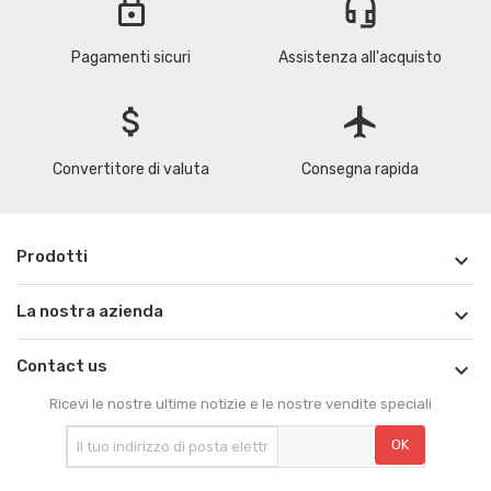
lock
headset_mic
Pagamenti sicuri
Assistenza all'acquisto
attach_money
flight
Convertitore di valuta
Consegna rapida
Prodotti

La nostra azienda

Contact us

Ricevi le nostre ultime notizie e le nostre vendite speciali