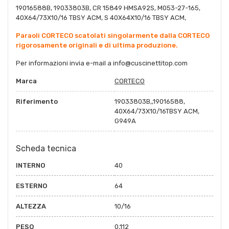
19016588B, 19033803B, CR 15849 HMSA92S, M053-27-165,
40X64/73X10/16 TBSY ACM, S 40X64X10/16 TBSY ACM,
Paraoli CORTECO scatolati singolarmente dalla CORTECO
rigorosamente originali e di ultima produzione.
Per informazioni invia e-mail a
info@cuscinettitop.co
m
Marca
CORTECO
Riferimento
19033803B,,19016588,
40X64/73X10/16TBSY ACM,
G949A
Scheda tecnica
INTERNO
40
ESTERNO
64
ALTEZZA
10/16
PESO
0,112