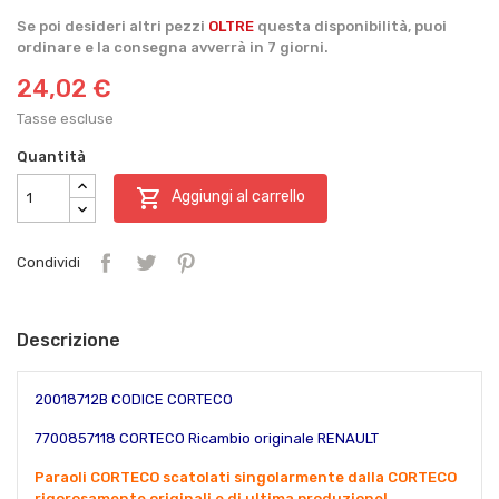
Se poi desideri altri pezzi
OLTRE
questa disponibilità, puoi
ordinare e la consegna avverrà in 7 giorni.
24,02 €
Tasse escluse
Quantità

Aggiungi al carrello
Condividi
Descrizione
20018712B CODICE CORTECO
7700857118 CORTECO Ricambio originale RENAULT
Paraoli CORTECO scatolati singolarmente dalla CORTECO
rigorosamente originali e di ultima produzione!