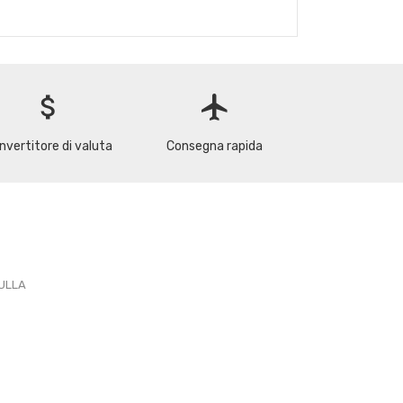
attach_money
flight
nvertitore di valuta
Consegna rapida
PULLA