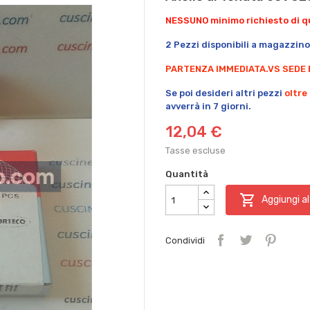
NESSUNO minimo richiesto di qu
2 Pezzi disponibili a magazzino
PARTENZA IMMEDIATA.
VS SEDE 
Se poi desideri altri pezzi
oltre
avverrà in 7 giorni.
12,04 €
Tasse escluse
Quantità

Aggiungi al
Condividi