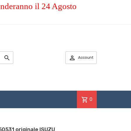
enderanno il 24 Agosto


Account
shopping_cart
0
50531 originale ISUZU