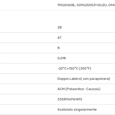
19026160B,, 5096250531 ISUZU, G9
28
47
8
0,018
-20°C+150°C (300°F)
Doppio Labbro( con parapolvere)
ACM (Poliacrilico- Caucciù)
3358960161413
Scatolato singolarmente