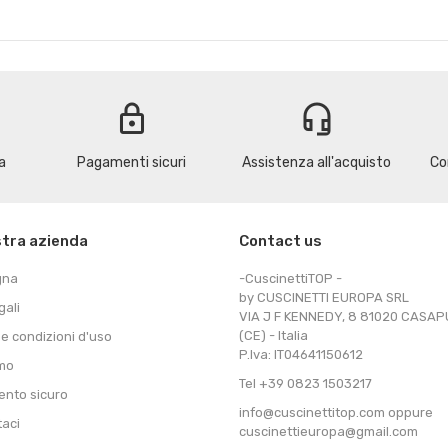
lock
headset_mic
a
Pagamenti sicuri
Assistenza all'acquisto
Co
stra azienda
Contact us
gna
-CuscinettiTOP -
by CUSCINETTI EUROPA SRL
gali
VIA J F KENNEDY, 8 81020 CASA
(CE) - Italia
 e condizioni d'uso
P.Iva: IT04641150612
amo
Tel +39 0823 1503217
nto sicuro
info@cuscinettitop.com oppure
taci
cuscinettieuropa@gmail.com