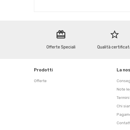
redeem
star_border
Offerte Speciali
Qualità certificat
Prodotti
La no
Offerte
Conse
Note le
Termini
Chi si
Pagame
Contat