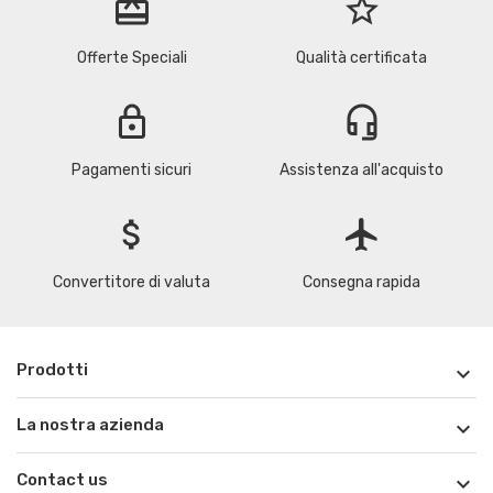
redeem
star_border
Offerte Speciali
Qualità certificata
lock
headset_mic
Pagamenti sicuri
Assistenza all'acquisto
attach_money
flight
Convertitore di valuta
Consegna rapida
Prodotti

La nostra azienda

Contact us
