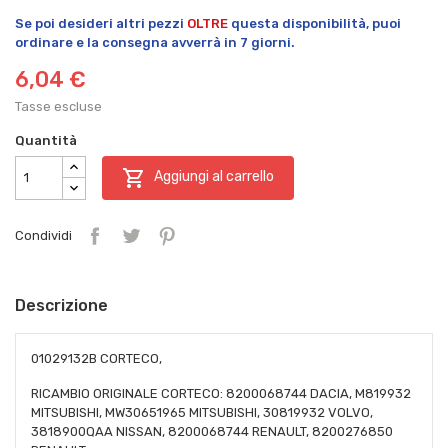
Se poi desideri altri pezzi
OLTRE
questa disponibilità, puoi
ordinare e la consegna avverrà in 7 giorni.
6,04 €
Tasse escluse
Quantità

Aggiungi al carrello
Condividi
Descrizione
01029132B CORTECO,
RICAMBIO ORIGINALE CORTECO: 8200068744 DACIA, M819932
MITSUBISHI, MW30651965 MITSUBISHI, 30819932 VOLVO,
3818900QAA NISSAN, 8200068744 RENAULT, 8200276850