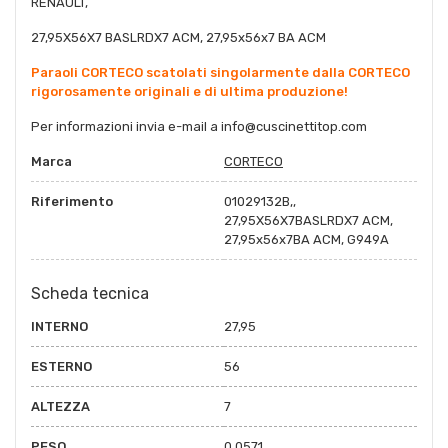
RENAULT,
27,95X56X7 BASLRDX7 ACM, 27,95x56x7 BA ACM
Paraoli CORTECO scatolati singolarmente dalla CORTECO
rigorosamente originali e di ultima produzione!
Per informazioni invia e-mail a
info@cuscinettitop.co
m
Marca
CORTECO
Riferimento
01029132B,,
27,95X56X7BASLRDX7 ACM,
27,95x56x7BA ACM, G949A
Scheda tecnica
INTERNO
27,95
ESTERNO
56
ALTEZZA
7
PESO
0,0571