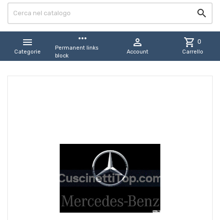

more_horiz


shopping_cart
0
Permanent links
Categorie
Account
Carrello
block