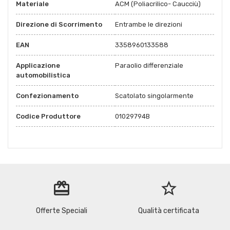
Materiale
ACM (Poliacrilico- Caucciù)
Direzione di Scorrimento
Entrambe le direzioni
EAN
3358960133588
Applicazione
Paraolio differenziale
automobilistica
Confezionamento
Scatolato singolarmente
Codice Produttore
01029794B
redeem
star_border
Offerte Speciali
Qualità certificata