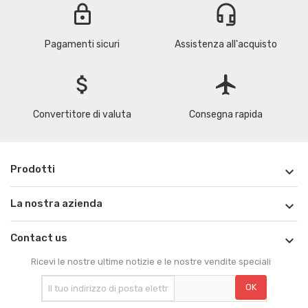
lock
headset_mic
Pagamenti sicuri
Assistenza all'acquisto
attach_money
flight
Convertitore di valuta
Consegna rapida
Prodotti

La nostra azienda

Contact us

Ricevi le nostre ultime notizie e le nostre vendite speciali