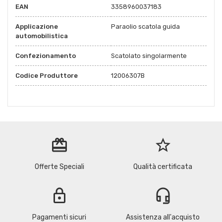
EAN
3358960037183
Applicazione
Paraolio scatola guida
automobilistica
Confezionamento
Scatolato singolarmente
Codice Produttore
12006307B
redeem
star_border
Offerte Speciali
Qualità certificata
lock
headset_mic
Pagamenti sicuri
Assistenza all'acquisto