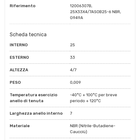
Riferimento
12006307B,
25X33X4/7ASOB25-6 NBR,
G949A
Scheda tecnica
INTERNO
25
ESTERNO
33
ALTEZZA
4/7
PESO
0,009
Temperatura esercizio
-40°C + 100°C per breve
anello di tenuta
periodo + 120°C
Larghezza anello interno
7
Materiale
NBR (Nitrile-Butadiene-
Caucciù)