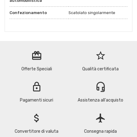
automobilistica
Confezionamento
Scatolato singolarmente
redeem
star_border
Offerte Speciali
Qualità certificata
lock
headset_mic
Pagamenti sicuri
Assistenza all'acquisto
attach_money
flight
Convertitore di valuta
Consegna rapida