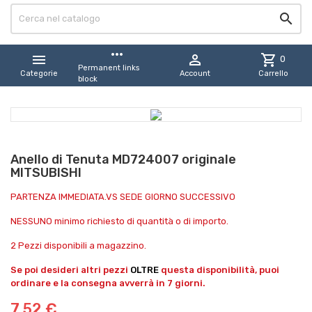

more_horiz


shopping_cart
0
Permanent links
Categorie
Account
Carrello
block
Anello di Tenuta MD724007 originale
MITSUBISHI
PARTENZA IMMEDIATA.VS SEDE GIORNO SUCCESSIVO
NESSUNO minimo richiesto di quantità o di importo.
2 Pezzi disponibili a magazzino.
Se poi desideri altri pezzi
OLTRE
questa disponibilità, puoi
ordinare e la consegna avverrà in 7 giorni.
7,52 €