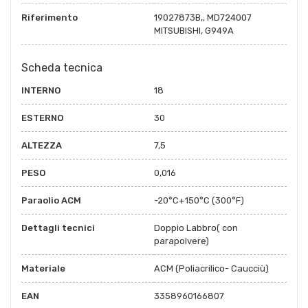
Riferimento
19027873B,, MD724007
MITSUBISHI, G949A
Scheda tecnica
INTERNO
18
ESTERNO
30
ALTEZZA
7,5
PESO
0,016
Paraolio ACM
-20°C+150°C (300°F)
Dettagli tecnici
Doppio Labbro( con
parapolvere)
Materiale
ACM (Poliacrilico- Caucciù)
EAN
3358960166807