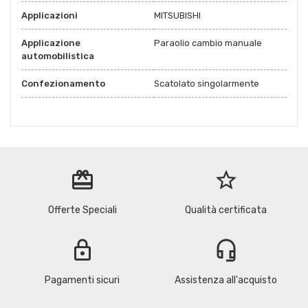
Applicazioni
MITSUBISHI
Applicazione
Paraolio cambio manuale
automobilistica
Confezionamento
Scatolato singolarmente
redeem
star_border
Offerte Speciali
Qualità certificata
lock
headset_mic
Pagamenti sicuri
Assistenza all'acquisto