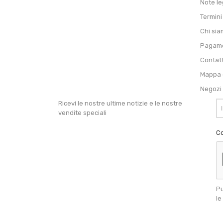
Note le
Termini
Chi si
Pagame
Contat
Mappa d
Negozi
Ricevi le nostre ultime notizie e le nostre
vendite speciali
Co
Pu
le