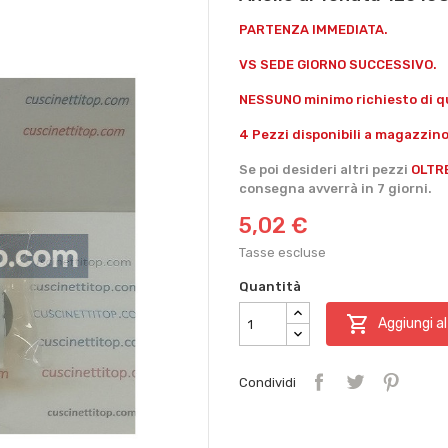
PARTENZA IMMEDIATA.
VS SEDE GIORNO SUCCESSIVO.
NESSUNO minimo richiesto di qu
4 Pezzi disponibili a magazzino
Se poi desideri altri pezzi
OLTR
consegna avverrà in 7 giorni.
5,02 €
Tasse escluse
Quantità

Aggiungi al
Condividi