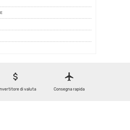
RE
attach_money
flight
nvertitore di valuta
Consegna rapida