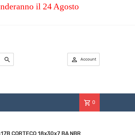
enderanno il 24 Agosto


Account
shopping_cart
0
0817B CORTECO 18x30x7 BA NBR