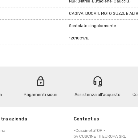
NBR (Nitrile-Butadiene-Caucciù)
CAGIVA, DUCATI, MOTO GUZZI, E ALT
Scatolato singolarmente
12010817B,
lock
headset_mic
a
Pagamenti sicuri
Assistenza all'acquisto
Co
stra azienda
Contact us
gna
-CuscinettiTOP -
by CUSCINETTI EUROPA SRL