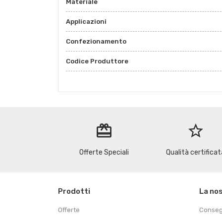
Materiale
Applicazioni
Confezionamento
Codice Produttore
redeem
star_border
Offerte Speciali
Qualità certificat
Prodotti
La no
Offerte
Conse