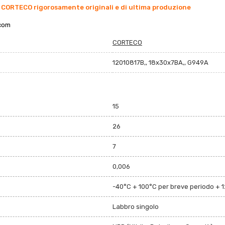
 CORTECO rigorosamente originali e di ultima produzione
co
m
CORTECO
12010817B,, 18x30x7BA,, G949A
15
26
7
0,006
-40°C + 100°C per breve periodo + 
Labbro singolo