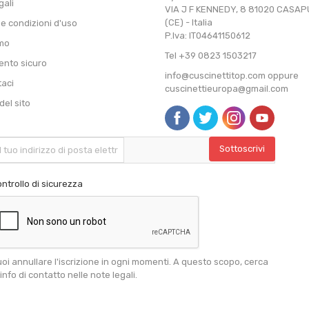
gali
VIA J F KENNEDY, 8 81020 CASA
(CE) - Italia
 e condizioni d'uso
P.Iva: IT04641150612
amo
Tel +39 0823 1503217
nto sicuro
info@cuscinettitop.com oppure
taci
cuscinettieuropa@gmail.com
el sito
ntrollo di sicurezza
oi annullare l'iscrizione in ogni momenti. A questo scopo, cerca
 info di contatto nelle note legali.