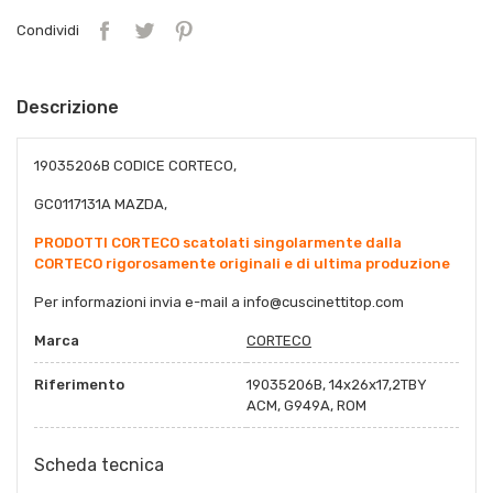
Condividi
Descrizione
19035206B CODICE CORTECO,
GC0117131A MAZDA,
PRODOTTI CORTECO scatolati singolarmente dalla
CORTECO rigorosamente originali e di ultima produzione
Per informazioni invia e-mail a
info@cuscinettitop.co
m
Marca
CORTECO
Riferimento
19035206B, 14x26x17,2TBY
ACM, G949A, ROM
Scheda tecnica