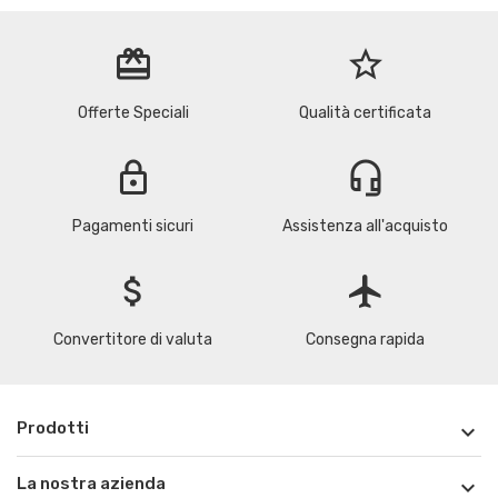
redeem
star_border
Offerte Speciali
Qualità certificata
lock
headset_mic
Pagamenti sicuri
Assistenza all'acquisto
attach_money
flight
Convertitore di valuta
Consegna rapida
Prodotti

La nostra azienda
