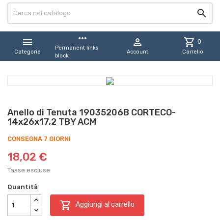

more_horiz


shopping_cart
0
Permanent links
Categorie
Account
Carrello
block
Anello di Tenuta 19035206B CORTECO-
14x26x17,2 TBY ACM
CONSEGNA 7 GIORNI
18,02 €
Tasse escluse
Quantità

Aggiungi al carrello