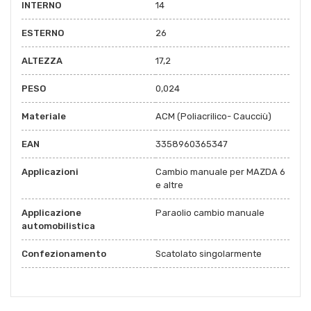
INTERNO
14
ESTERNO
26
ALTEZZA
17,2
PESO
0,024
Materiale
ACM (Poliacrilico- Caucciù)
EAN
3358960365347
Applicazioni
Cambio manuale per MAZDA 6
e altre
Applicazione
Paraolio cambio manuale
automobilistica
Confezionamento
Scatolato singolarmente