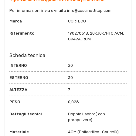
Per informazioni invia e-mail a
info@cuscinettitop.co
m
Marca
CORTECO
Riferimento
19027851B, 20x30x7HTC ACM,
G949A, ROM
Scheda tecnica
INTERNO
20
ESTERNO
30
ALTEZZA
7
PESO
0,028
Dettagli tecnici
Doppio Labbro( con
parapolvere)
Materiale
ACM (Poliacrilico- Caucciù)