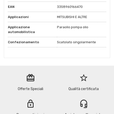
EAN
3358960166470
Applicazioni
MITSUBISHI E ALTRE
Applicazione
Paraolio pompa olio
automobilistica
Confezionamento
Scatolato singolarmente
redeem
star_border
Offerte Speciali
Qualità certificata
lock
headset_mic