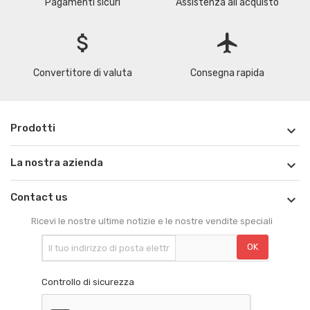
Pagamenti sicuri
Assistenza all'acquisto
attach_money
flight
Convertitore di valuta
Consegna rapida
Prodotti

La nostra azienda

Contact us

Ricevi le nostre ultime notizie e le nostre vendite speciali
Controllo di sicurezza