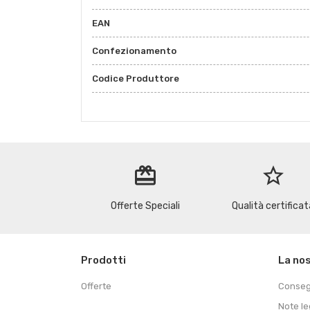
EAN
Confezionamento
Codice Produttore
redeem
star_border
Offerte Speciali
Qualità certificat
Prodotti
La no
Offerte
Conse
Note le