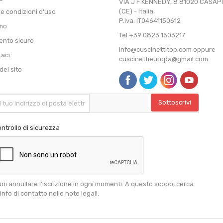
VIA J F KENNEDY, 8 81020 CASA
(CE) - Italia
 e condizioni d'uso
P.Iva: IT04641150612
amo
Tel +39 0823 1503217
nto sicuro
info@cuscinettitop.com oppure
taci
cuscinettieuropa@gmail.com
el sito
ntrollo di sicurezza
oi annullare l'iscrizione in ogni momenti. A questo scopo, cerca
 info di contatto nelle note legali.