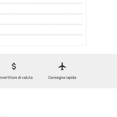
attach_money
flight
nvertitore di valuta
Consegna rapida