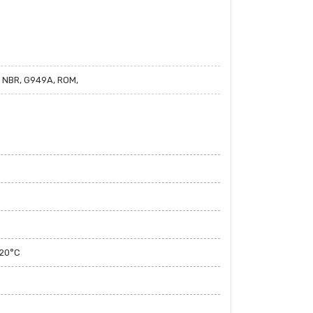
 NBR, G949A, ROM,
120°C