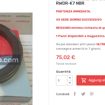
RWDR-K7 NBR
PARTENZA IMMEDIATA.
VS SEDE GIORNO SUCCESSIVO
NESSUNO minimo richiesto di qu
1 Pezzi disponibili a magazzino
Se poi desideri altri pezzi
OLTR
consegna avverrà in 7 giorni.
75,02 €
Tasse escluse
Quantità

Aggiungi al
Condividi