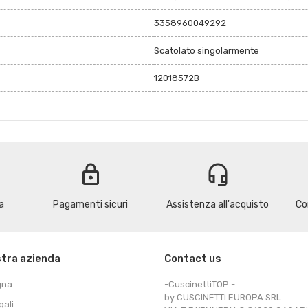
3358960049292
Scatolato singolarmente
12018572B
lock
headset_mic
a
Pagamenti sicuri
Assistenza all'acquisto
Co
stra azienda
Contact us
gna
-CuscinettiTOP -
by CUSCINETTI EUROPA SRL
gali