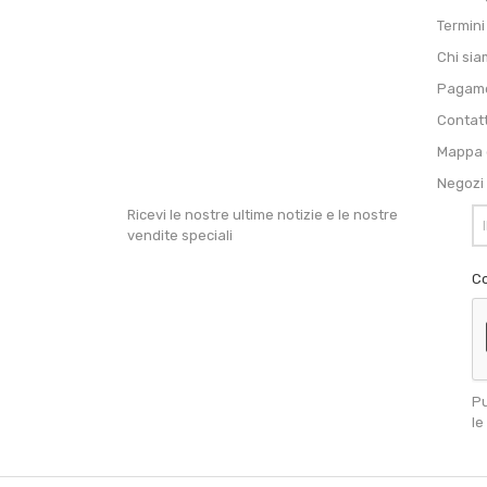
Termini
Chi si
Pagame
Contat
Mappa d
Negozi
Ricevi le nostre ultime notizie e le nostre
vendite speciali
Co
Pu
le