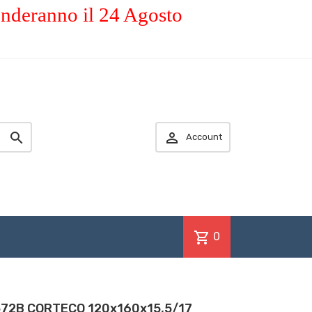
enderanno il 24 Agosto


Account
shopping_cart
0
8572B CORTECO 120x160x15,5/17