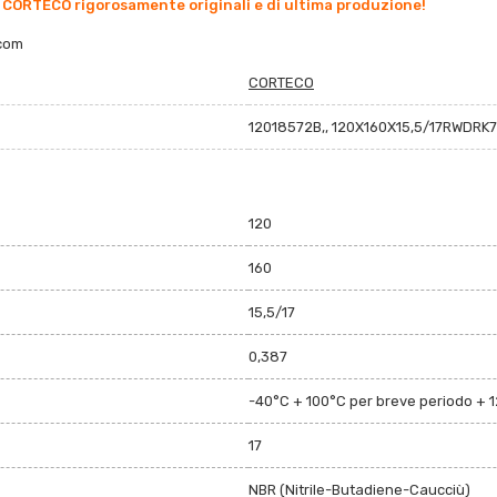
 CORTECO rigorosamente originali e di ultima produzione!
co
m
CORTECO
12018572B,, 120X160X15,5/17RWDRK7
120
160
15,5/17
0,387
-40°C + 100°C per breve periodo + 
17
NBR (Nitrile-Butadiene-Caucciù)