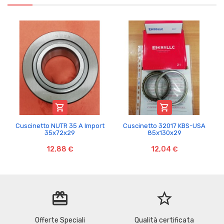


Cuscinetto NUTR 35 A Import
Cuscinetto 32017 KBS-USA
35x72x29
85x130x29
12,88 €
12,04 €
redeem
star_border
Offerte Speciali
Qualità certificata