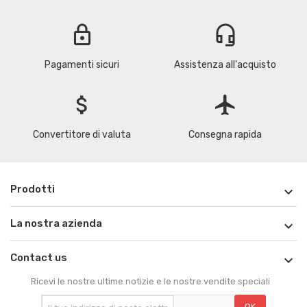
lock
headset_mic
Pagamenti sicuri
Assistenza all'acquisto
attach_money
flight
Convertitore di valuta
Consegna rapida
Prodotti

La nostra azienda

Contact us

Ricevi le nostre ultime notizie e le nostre vendite speciali