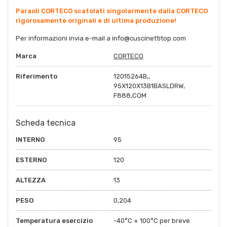
Paraoli CORTECO scatolati singolarmente dalla CORTECO
rigorosamente originali e di ultima produzione!
Per informazioni invia e-mail a
info@cuscinettitop.co
m
Marca
CORTECO
Riferimento
12015264B,,
95X120X13B1BASLDRW,
F888,COM
Scheda tecnica
INTERNO
95
ESTERNO
120
ALTEZZA
13
PESO
0,204
Temperatura esercizio
-40°C + 100°C per breve