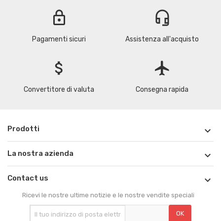
lock
headset_mic
Pagamenti sicuri
Assistenza all'acquisto
attach_money
flight
Convertitore di valuta
Consegna rapida
Prodotti

La nostra azienda

Contact us

Ricevi le nostre ultime notizie e le nostre vendite speciali