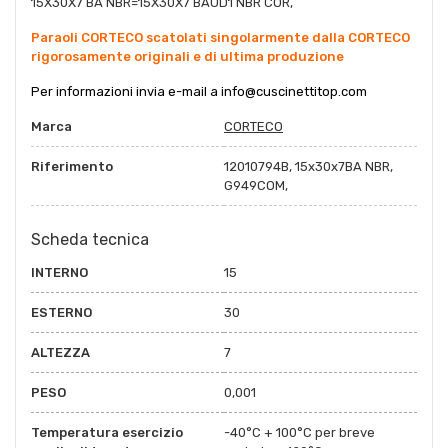
15X30X7 BA NBR=15X30X7 BAUD1 NBR COR,
Paraoli CORTECO scatolati singolarmente dalla CORTECO
rigorosamente originali e di ultima produzione
Per informazioni invia e-mail a
info@cuscinettitop.co
m
Marca
CORTECO
Riferimento
12010794B, 15x30x7BA NBR,
G949COM,
Scheda tecnica
INTERNO
15
ESTERNO
30
ALTEZZA
7
PESO
0,001
Temperatura esercizio
-40°C + 100°C per breve