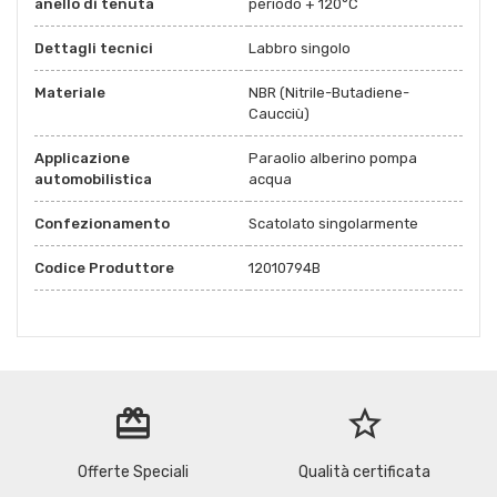
anello di tenuta
periodo + 120°C
Dettagli tecnici
Labbro singolo
Materiale
NBR (Nitrile-Butadiene-
Caucciù)
Applicazione
Paraolio alberino pompa
automobilistica
acqua
Confezionamento
Scatolato singolarmente
Codice Produttore
12010794B
redeem
star_border
Offerte Speciali
Qualità certificata