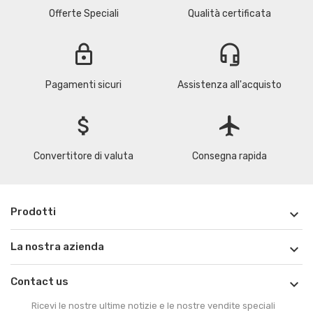
Offerte Speciali
Qualità certificata
lock
headset_mic
Pagamenti sicuri
Assistenza all'acquisto
attach_money
flight
Convertitore di valuta
Consegna rapida
Prodotti

La nostra azienda

Contact us

Ricevi le nostre ultime notizie e le nostre vendite speciali