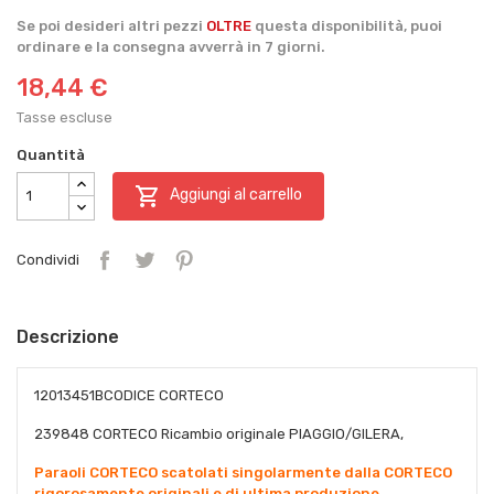
Se poi desideri altri pezzi
OLTRE
questa disponibilità, puoi
ordinare e la consegna avverrà in 7 giorni.
18,44 €
Tasse escluse
Quantità

Aggiungi al carrello
Condividi
Descrizione
12013451BCODICE CORTECO
239848 CORTECO Ricambio originale PIAGGIO/GILERA,
Paraoli CORTECO scatolati singolarmente dalla CORTECO
rigorosamente originali e di ultima produzione