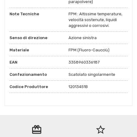
parapolvere)
Note Tecniche
FPM : Altissime temperature,
velocità sostenute, liquidi
aggressivi o corrosivi.
Senso di direzione
Azione sinistra
Materiale
FPM (Fluoro-Caucciù)
EAN
3358960336187
Confezionamento
Scatolato singolarmente
Codice Produttore
12013451B
redeem
star_border