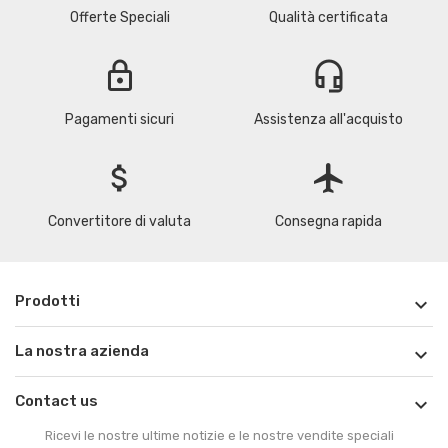
Offerte Speciali
Qualità certificata
lock
headset_mic
Pagamenti sicuri
Assistenza all'acquisto
attach_money
flight
Convertitore di valuta
Consegna rapida
Prodotti

La nostra azienda

Contact us

Ricevi le nostre ultime notizie e le nostre vendite speciali