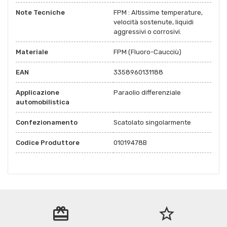
Note Tecniche
FPM : Altissime temperature,
velocità sostenute, liquidi
aggressivi o corrosivi.
Materiale
FPM (Fluoro-Caucciù)
EAN
3358960131188
Applicazione
Paraolio differenziale
automobilistica
Confezionamento
Scatolato singolarmente
Codice Produttore
01019478B
redeem
star_border