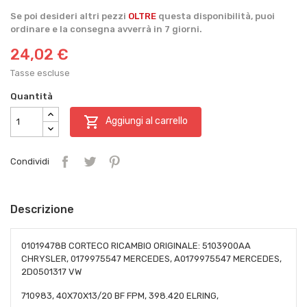
Se poi desideri altri pezzi
OLTRE
questa disponibilità, puoi
ordinare e la consegna avverrà in 7 giorni.
24,02 €
Tasse escluse
Quantità

Aggiungi al carrello
Condividi
Descrizione
01019478B CORTECO RICAMBIO ORIGINALE: 5103900AA
CHRYSLER, 0179975547 MERCEDES, A0179975547 MERCEDES,
2D0501317 VW
710983, 40X70X13/20 BF FPM, 398.420 ELRING,