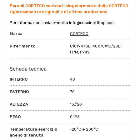
Paraoli CORTECO scatolati singolarmente dalla CORTECO
rigorosamente originali e di ultima produzione
Per informazioni invia e-mail a
info@cuscinettitop.co
m
Marca
CORTECO
Riferimento
01019478B, 40X70X13/20BF
FPM, F949,
Scheda tecnica
INTERNO
40
ESTERNO
70
ALTEZZA
13//20
PESO
0,196
Temperatura esercizio
-20°C + 200°C
anello di tenuta