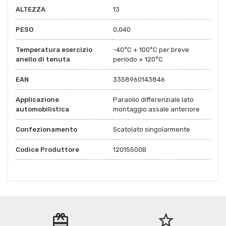
ALTEZZA
13
PESO
0,040
Temperatura esercizio
-40°C + 100°C per breve
anello di tenuta
periodo + 120°C
EAN
3358960143846
Applicazione
Paraolio differenziale lato
automobilistica
montaggio assale anteriore
Confezionamento
Scatolato singolarmente
Codice Produttore
12015500B
redeem
star_border