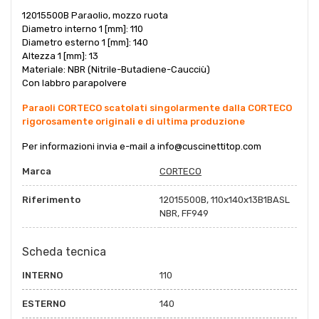
12015500B Paraolio, mozzo ruota
Diametro interno 1 [mm]: 110
Diametro esterno 1 [mm]: 140
Altezza 1 [mm]: 13
Materiale: NBR (Nitrile-Butadiene-Caucciù)
Con labbro parapolvere
Paraoli CORTECO scatolati singolarmente dalla CORTECO
rigorosamente originali e di ultima produzione
Per informazioni invia e-mail a
info@cuscinettitop.co
m
Marca
CORTECO
Riferimento
12015500B, 110x140x13B1BASL
NBR, FF949
Scheda tecnica
INTERNO
110
ESTERNO
140