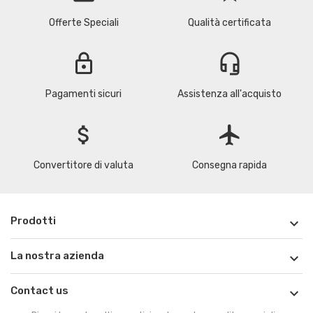
Offerte Speciali
Qualità certificata
lock
headset_mic
Pagamenti sicuri
Assistenza all'acquisto
attach_money
flight
Convertitore di valuta
Consegna rapida
Prodotti

La nostra azienda

Contact us
