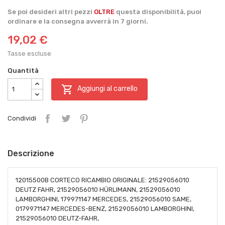
Se poi desideri altri pezzi
OLTRE
questa disponibilità, puoi
ordinare e la consegna avverrà in 7 giorni.
19,02 €
Tasse escluse
Quantità

Aggiungi al carrello
Condividi
Descrizione
12015500B CORTECO RICAMBIO ORIGINALE: 21529056010
DEUTZ FAHR, 21529056010 HÜRLIMANN, 21529056010
LAMBORGHINI, 179971147 MERCEDES, 21529056010 SAME,
0179971147 MERCEDES-BENZ, 21529056010 LAMBORGHINI,
21529056010 DEUTZ-FAHR,