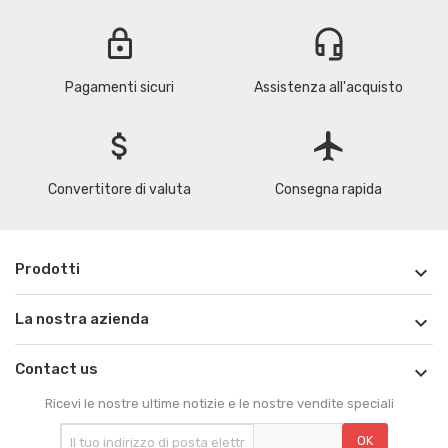
lock
headset_mic
Pagamenti sicuri
Assistenza all'acquisto
attach_money
flight
Convertitore di valuta
Consegna rapida
Prodotti

La nostra azienda

Contact us

Ricevi le nostre ultime notizie e le nostre vendite speciali