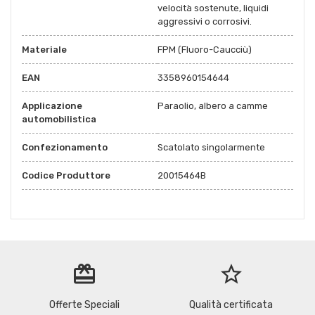
velocità sostenute, liquidi
aggressivi o corrosivi.
Materiale
FPM (Fluoro-Caucciù)
EAN
3358960154644
Applicazione
Paraolio, albero a camme
automobilistica
Confezionamento
Scatolato singolarmente
Codice Produttore
20015464B
redeem
star_border
Offerte Speciali
Qualità certificata