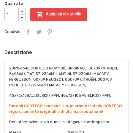
Quantità

Aggiungi al carrello
Condividi
Descrizione
20015464B CORTECO RICAMBIO ORIGINALE: 80709 CITROEN,
5495466 FIAT, 3712304M1 LANDINI, 3712304M1 MASSEY
FERGUSSON, 80709 PEUGEOT, 080709 CITROËN, 080709
PEUGEOT, 3712304M1 MASSEY FERGUSON,
48x72x10BAUDSLRKX7 FPM, 48x72x10 BAVISLRDX7 FPM,
Paraoli CORTECO scatolati singolarmente dalla CORTECO
rigorosamente originali e di ultima produzione!
Per informazioni invia e-mail a
info@cuscinettitop.com
Marca
CORTECO