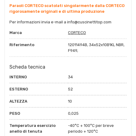
Paraoli CORTECO scatolati singolarmente dalla CORTECO
rigorosamente originali e di ultima produzione
Per informazioni invia e-mail a
info@cuscinettitop.co
m
Marca
CORTECO
Riferimento
12011494B, 34x52x10B1KL NBR,
F949,
Scheda tecnica
INTERNO
34
ESTERNO
52
ALTEZZA
10
PESO
0,025
Temperatura esercizio
-40°C + 100°C per breve
anello di tenuta
periodo + 120°C