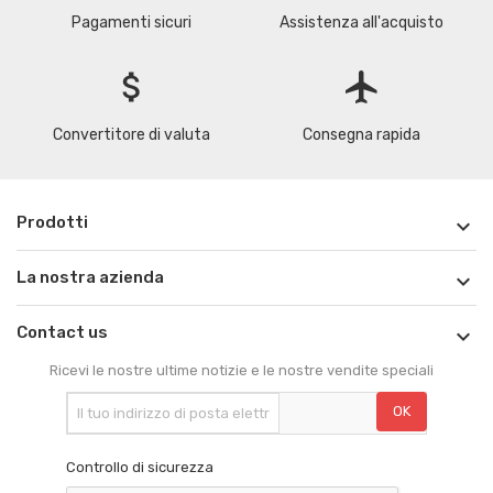
Pagamenti sicuri
Assistenza all'acquisto
attach_money
flight
Convertitore di valuta
Consegna rapida
Prodotti

La nostra azienda

Contact us

Ricevi le nostre ultime notizie e le nostre vendite speciali
Controllo di sicurezza