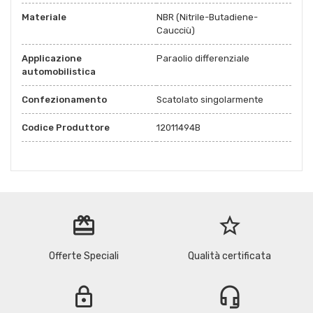
Materiale
NBR (Nitrile-Butadiene-
Caucciù)
Applicazione
Paraolio differenziale
automobilistica
Confezionamento
Scatolato singolarmente
Codice Produttore
12011494B
redeem
star_border
Offerte Speciali
Qualità certificata
lock
headset_mic