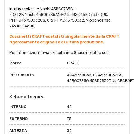
Intercambiabile:
Nachi 45BG07S5G-
2DST2F,
Nachi
45BG07S5A1G-2DL,
NSK 45BD7532DUK,
PFI
PC45750032CS, CRAFT AC45750032,
Nippondenso
949100-4800,
Cuscinetti CRAFT scatolati singolarmente dalla CRAFT
rigorosamente originali e di ultima produzione.
Per informazioni invia e-mail a info@cuscinettitop.com
Marca
CRAFT
Riferimento
AC45750032, PC45750032CS,
45BG07S5G,45BD7532DUK,CECRAFT
Scheda tecnica
INTERNO
45
ESTERNO
75
ALTEZZA
32