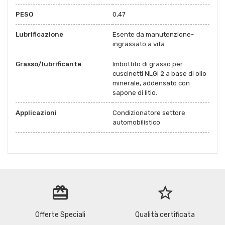
PESO
0,47
Lubrificazione
Esente da manutenzione-
ingrassato a vita
Grasso/lubrificante
Imbottito di grasso per
cuscinetti NLGI 2 a base di olio
minerale, addensato con
sapone di litio.
Applicazioni
Condizionatore settore
automobilistico
redeem
star_border
Offerte Speciali
Qualità certificata