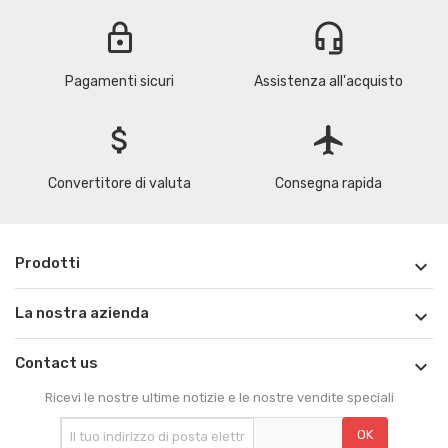
lock
headset_mic
Pagamenti sicuri
Assistenza all'acquisto
attach_money
flight
Convertitore di valuta
Consegna rapida
Prodotti

La nostra azienda

Contact us

Ricevi le nostre ultime notizie e le nostre vendite speciali