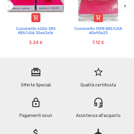


Cuscinetto 6206-2RS
Cuscinetto 1308 KBS/USA
KBS/USA 30x62x16
40x90x23
2,24 €
7,12 €
redeem
star_border
Offerte Speciali
Qualità certificata
lock
headset_mic
Pagamenti sicuri
Assistenza all'acquisto
attach_money
flight