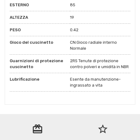
ESTERNO
85
ALTEZZA
19
PESO
0.42
Gioco del cuscinetto
CN:Gioco radiale interno
Normale
Guarnizioni di protezione
2RS Tenute di protezione
cuscinetto
contro polveri e umidità in NBR
Lubrificazione
Esente da manutenzione-
ingrassato a vita
redeem
star_border